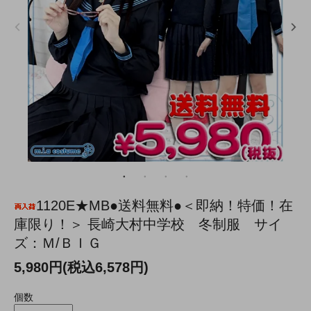
1120E★MB●送料無料●＜即納！特価！在
庫限り！＞ 長崎大村中学校 冬制服 サイ
ズ：Ｍ/ＢＩＧ
5,980円(税込6,578円)
個数