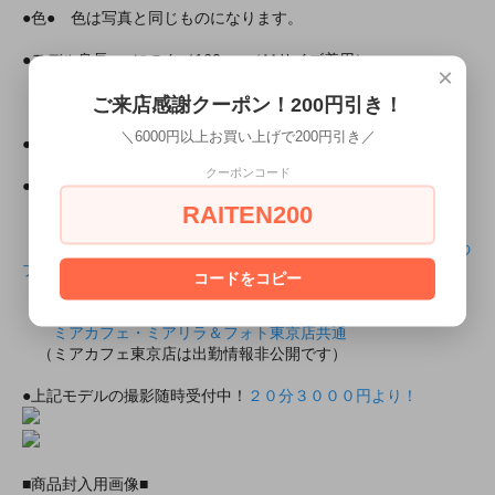
●色● 色は写真と同じものになります。
●モデル身長● にのん／160 cm（Ｍサイズ着用）
×
にのんちゃんがモデルのその他の商品
ご来店感謝クーポン！200円引き！
・モデル所属
＼6000円以上お買い上げで200円引き／
●所属
ミアカフェ東京店
ミアリラ＆フォト東京店
クーポンコード
●ミアコスの所属モデルと上記の店舗で会えちゃいます！
RAITEN200
・所属店舗のモデルプロフィール
にのんちゃんのミアカフェ・ミアリラ＆フォト東京店共通の
プロフィール
コードをコピー
・出勤情報（モデルさんが出勤していれば会えるかも！？）
ミアカフェ・ミアリラ＆フォト東京店共通
（ミアカフェ東京店は出勤情報非公開です）
●上記モデルの撮影随時受付中！
２０分３０００円より！
■商品封入用画像■