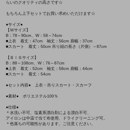
らいのクオリティの高さです☆
もちろん上下セットでお買い求めいただけます☆
●サイズ●
【Ｍサイズ】
B：78～90cm、W：58～74cm
■上衣 着丈：47cm 袖丈：56cm 肩幅：37cm
■スカート 着丈：50cm 吊り紐の長さ（片側）～87cm
【ＢＩＧサイズ】
B：88～108cm、W：76～87cm
■上衣 着丈：52cm 袖丈：58cm 肩幅：44cm
■スカート 着丈：54cm
●セット内容● 上衣・吊りスカート・スカーフ
●素材● ポリエステル100％
●仕様●
＊水洗い不可、塩素系漂白剤による漂白不可、
アイロンは中温で当て布使用、ドライクリーニング可。
＊色落ちの可能性があります。ご注意ください。