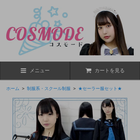
メニュー
カートを見る
ホーム
>
制服系・スクール制服
>
★セーラー服セット★