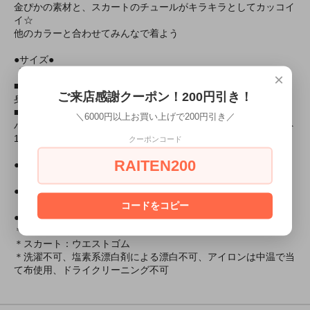
金ぴかの素材と、スカートのチュールがキラキラとしてカッコイ
イ☆
他のカラーと合わせてみんなで着よう
●サイズ●
【UNISEX】＊男女兼用
×
■対応サイズ
ご来店感謝クーポン！200円引き！
身長：～180cm B：～101cm W：～88cm H：～99cm
■実寸
＼6000円以上お買い上げで200円引き／
バスト：101cm ウエスト：88cm 着丈：上衣63cm、スカート
105cm 袖丈：30cm
クーポンコード
RAITEN200
●セット内容● ヘアバンド、上衣、スカート
●素材● ポリエステル100％
コードをコピー
●仕様●
＊シャツ：背中心ファスナー
＊スカート：ウエストゴム
＊洗濯不可、塩素系漂白剤による漂白不可、アイロンは中温で当
て布使用、ドライクリーニング不可