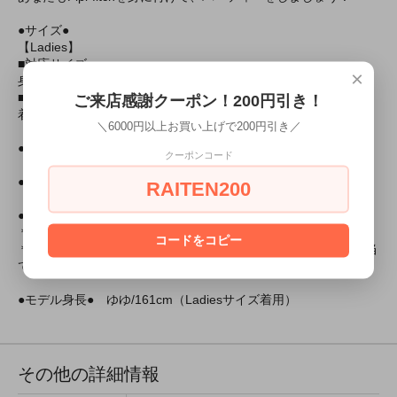
●サイズ●
【Ladies】
■対応サイズ
×
身長：155～165cm B：～90cm W：～70cm H：～96cm
■実寸
ご来店感謝クーポン！200円引き！
着丈：83cm
＼6000円以上お買い上げで200円引き／
●セット内容● 帽子、ワンピース、ベルト
クーポンコード
●素材● ポリエステル100％
RAITEN200
●仕様●
＊開き：背中心ファスナー
コードをコピー
＊洗濯不可、塩素系漂白剤による漂白不可、アイロンは中温で当
て布使用、ドライクリーニング不可
●モデル身長● ゆゆ/161cm（Ladiesサイズ着用）
その他の詳細情報