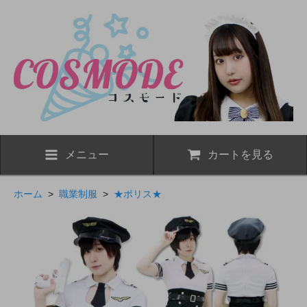
メニュー
カートを見る
ホーム
>
職業制服
>
★ポリス★