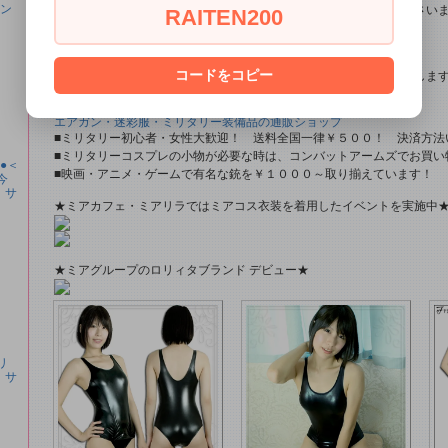
ラン
即日配達商品一覧がございますので、よろしければそちらをご覧下さい
RAITEN200
■とにかく安くて高品質な商品が欲しい！という方■
コードをコピー
特別割引商品を掲載しています！最大８０％引きの商品もあったりしま
エアガン・迷彩服・ミリタリー装備品の通販ショップ
■ミリタリー初心者・女性大歓迎！ 送料全国一律￥５００！ 決済方法
■ミリタリーコスプレの小物が必要な時は、コンバットアームズでお買い
料●＜
■映画・アニメ・ゲームで有名な銃を￥１０００～取り揃えています！
今
 サ
★ミアカフェ・ミアリラではミアコス衣装を着用したイベントを実施中
★ミアグループのロリィタブランド デビュー★
リ
 サ