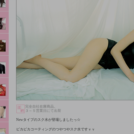
完全自社在庫商品。
３～５営業日にて出荷
Newタイプのスク水が登場しましたっ☆
ピカピカコーティングのつやつやスク水ですｖｖ