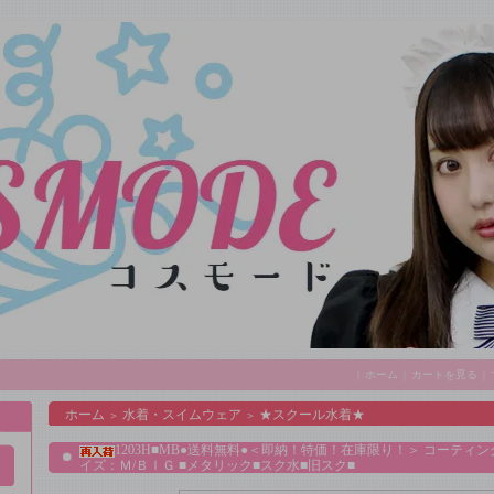
|
ホーム
|
カートを見る
|
ホーム
水着・スイムウェア
★スクール水着★
＞
＞
1203H■MB●送料無料●＜即納！特価！在庫限り！＞ コーテ
イズ：Ｍ/ＢＩＧ ■メタリック■スク水■旧スク■