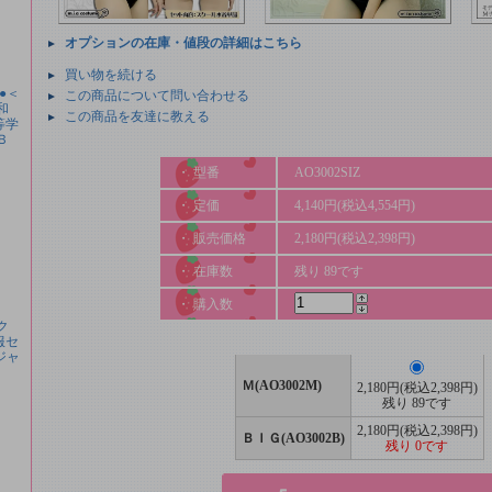
オプションの在庫・値段の詳細はこちら
買い物を続ける
●＜
この商品について問い合わせる
和
この商品を友達に教える
等学
Ｂ
・ 型番
AO3002SIZ
・ 定価
4,140円(税込4,554円)
・ 販売価格
2,180円(税込2,398円)
・ 在庫数
残り 89です
・ 購入数
ク
服セ
ジャ
Ｍ(AO3002M)
2,180円(税込2,398円)
残り 89です
2,180円(税込2,398円)
ＢＩＧ(AO3002B)
残り 0です