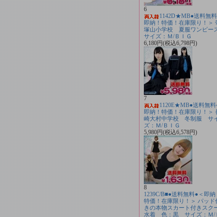
6
1142D★MB●送料無
即納！特価！在庫限り！＞ 
塚山小学校 夏服ワンピ
サイズ：Ｍ/ＢＩＧ
6,180円(税込6,798円)
7
1120E★MB●送料無料
即納！特価！在庫限り！＞ 
崎大村中学校 冬制服 サ
ズ：Ｍ/ＢＩＧ
5,980円(税込6,578円)
8
1239C/B■●送料無料●＜即
特価！在庫限り！＞ パッド
きの本物スカート付きスク
水着 色：黒 サイズ：Ｍ/