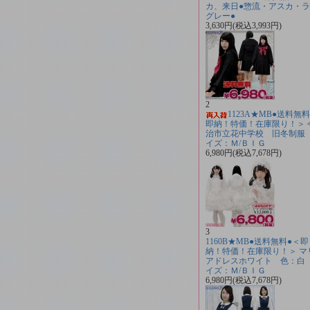
カ、来日●惣流・アスカ・
グレー●
3,630円(税込3,993円)
2
1123A★MB●送料無
即納！特価！在庫限り！＞ 
治市立花中学校 旧冬制服
イズ：Ｍ/ＢＩＧ
6,980円(税込7,678円)
3
1160B★MB●送料無料●＜即
納！特価！在庫限り！＞ マ
アドレスホワイト 色：白
イズ：Ｍ/ＢＩＧ
6,980円(税込7,678円)