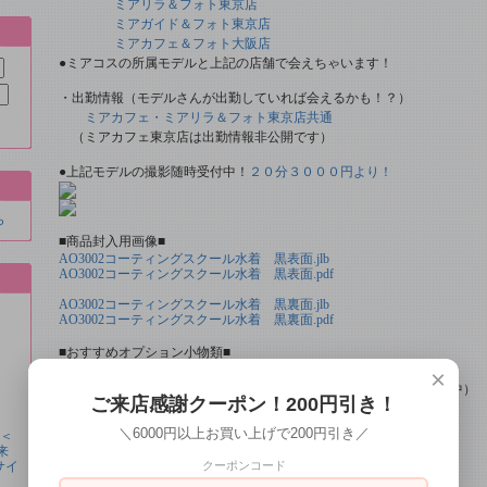
ミアリラ＆フォト東京店
ミアガイド＆フォト東京店
ミアカフェ＆フォト大阪店
●ミアコスの所属モデルと上記の店舗で会えちゃいます！
・出勤情報（モデルさんが出勤していれば会えるかも！？）
ミアカフェ・ミアリラ＆フォト東京店共通
（ミアカフェ東京店は出勤情報非公開です）
●上記モデルの撮影随時受付中！
２０分３０００円より！
ら
■商品封入用画像■
AO3002コーティングスクール水着 黒表面.jlb
AO3002コーティングスクール水着 黒表面.pdf
AO3002コーティングスクール水着 黒裏面.jlb
AO3002コーティングスクール水着 黒裏面.pdf
■おすすめオプション小物類■
×
単品カチューシャやネコ耳などの小物類（1000円程度より多数販売中）
ご来店感謝クーポン！200円引き！
ニーハイソックス、タイツなど（500円より多数販売中！）
＼6000円以上お買い上げで200円引き／
●＜
来
■すぐに商品が欲しい！！という方■
サイ
クーポンコード