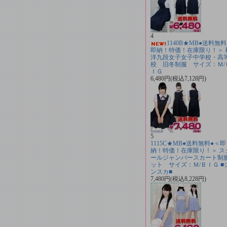
4
1140B★MB●送料無料
即納！特価！在庫限り！＞ 
洋九段女子女子中学校・高
校 旧冬制服 サイズ：Ｍ/
ＩＧ
6,480円(税込7,128円)
5
1115C★MB●送料無料●＜即
納！特価！在庫限り！＞ ス
ールジャンパースカート制
ット サイズ：Ｍ/ＢＩＧ ■
ンスカ■
7,480円(税込8,228円)