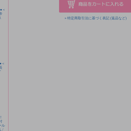
料●＜
帝
ース
» 特定商取引法に基づく表記 (返品など)
●＜
長
イ
納！
付
ール
Ｌ/