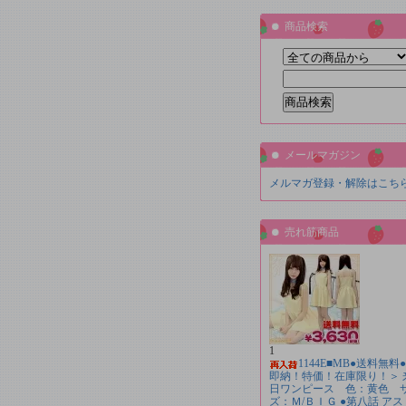
商品検索
メールマガジン
メルマガ登録・解除はこち
売れ筋商品
1
1144E■MB●送料無料
即納！特価！在庫限り！＞ 
日ワンピース 色：黄色 
ズ：Ｍ/ＢＩＧ ●第八話 アス