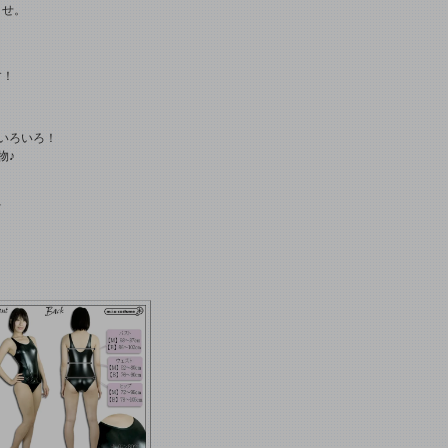
ませ。
す！
いろいろ！
物♪
★