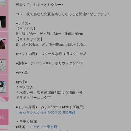
可愛くて、ちょっとセクシー♪
コレ一枚であなたの夏も楽しくなること間違いなしですっ！
●サイズ●
【Ｍサイズ】
B：64～86cm、W：55～74cm、H:66～90cm
【ＢＩＧサイズ】
B：84～104cm、W：76～90cm、H:86～104cm
●セット内容● スクール水着（旧スク）単品
●素材● ナイロン80％、ポリウレタン20％
●色● 黒
●仕様●
＊マチ付き
＊水洗い可、塩素系漂白剤による漂白不可
ドライクリーニング可
●モデル身長● みぃ/162cm（Ｍサイズ着用）
みぃちゃんがモデルのその他の商品
・モデル所属
●所属
ミアカフェ東京店