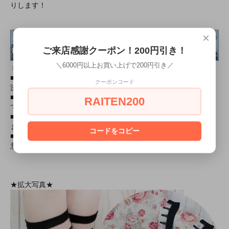
りします！
×
ご来店感謝クーポン！200円引き！
＼6000円以上お買い上げで200円引き／
ミリタリー装備品の通販ショップ
■ミリタリー初心者・女性大歓迎！ 送料全国一律￥５００！
クーポンコード
決済方法いろいろ！
■ミリタリーコスプレの小物が必要な時は、コンバットアームズ
RAITEN200
でお買い物♪
■映画・アニメ・ゲームで有名な銃を￥１０００～取り揃えてい
ます！
コードをコピー
■有名キャラクターになりきりコレクション、お得なセットご用
意してます！
★拡大写真★