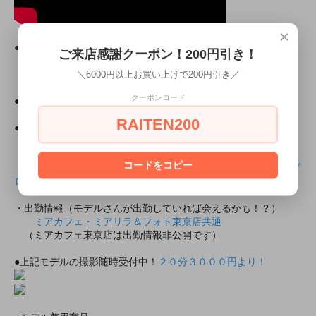
×
●モデル身長● まな/152cm（23-25cm着用）
ご来店感謝クーポン！200円引き！
まなちゃんがモデルのその他の商品
＼6000円以上お買い上げで200円引き／
・モデル所属
クーポンコード
●所属
ミアカフェ東京店
ミアリラ＆フォト東京店
RAITEN200
●ミアコスの所属モデルと上記の店舗で会えちゃいます！
・所属店舗のモデルプロフィール
コードをコピー
まなちゃんのミアカフェ・ミアリラ＆フォト東京店共通のプ
ロフィール
・出勤情報（モデルさんが出勤していれば会えるかも！？）
ミアカフェ・ミアリラ＆フォト東京店共通
（ミアカフェ東京店は出勤情報非公開です）
●上記モデルの撮影随時受付中！
２０分３０００円より！