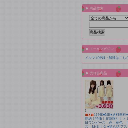
商品検索
メールマガジン
メルマガ登録・解除はこち
売れ筋商品
1
1144E■MB●送料無料
即納！特価！在庫限り！＞ 
日ワンピース 色：黄色 
ズ：Ｍ/ＢＩＧ ●第八話 アス