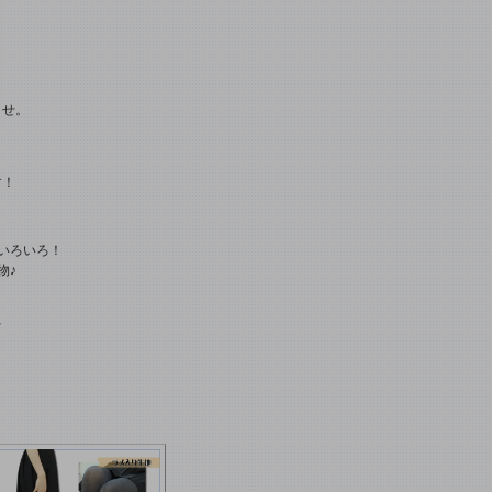
ませ。
す！
いろいろ！
物♪
★