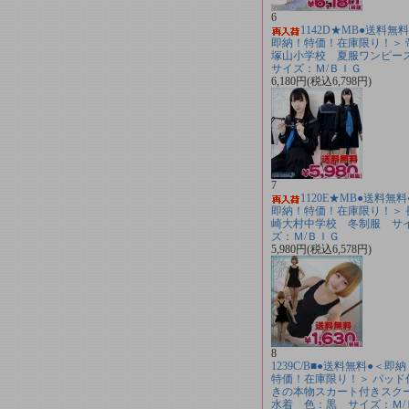
6
1142D★MB●送料無
即納！特価！在庫限り！＞ 
塚山小学校 夏服ワンピ
サイズ：Ｍ/ＢＩＧ
6,180円(税込6,798円)
7
1120E★MB●送料無料
即納！特価！在庫限り！＞ 
崎大村中学校 冬制服 サ
ズ：Ｍ/ＢＩＧ
5,980円(税込6,578円)
8
1239C/B■●送料無料●＜即
特価！在庫限り！＞ パッド
きの本物スカート付きスク
水着 色：黒 サイズ：Ｍ/