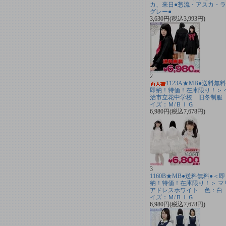
カ、来日●惣流・アスカ・
グレー●
3,630円(税込3,993円)
2
1123A★MB●送料無
即納！特価！在庫限り！＞ 
治市立花中学校 旧冬制服
イズ：Ｍ/ＢＩＧ
6,980円(税込7,678円)
3
1160B★MB●送料無料●＜即
納！特価！在庫限り！＞ マ
アドレスホワイト 色：白
イズ：Ｍ/ＢＩＧ
6,980円(税込7,678円)