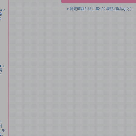
» 特定商取引法に基づく表記 (返品など)
料●＜
帝
ース
●＜
長
イ
納！
付
ール
Ｌ/