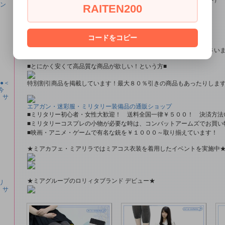
ラン
RAITEN200
ニーハイソックス、タイツなど（500円より多数販売中！）
■すぐに商品が欲しい！！という方■
コードをコピー
即日配達商品一覧がございますので、よろしければそちらをご覧下さい
■とにかく安くて高品質な商品が欲しい！という方■
料●＜
特別割引商品を掲載しています！最大８０％引きの商品もあったりしま
今
 サ
エアガン・迷彩服・ミリタリー装備品の通販ショップ
■ミリタリー初心者・女性大歓迎！ 送料全国一律￥５００！ 決済方法
■ミリタリーコスプレの小物が必要な時は、コンバットアームズでお買い
■映画・アニメ・ゲームで有名な銃を￥１０００～取り揃えています！
★ミアカフェ・ミアリラではミアコス衣装を着用したイベントを実施中
★ミアグループのロリィタブランド デビュー★
リ
 サ