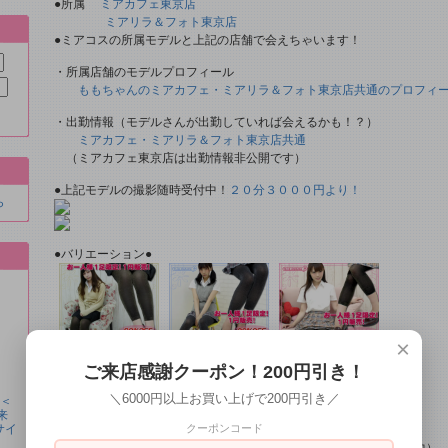
●所属
ミアカフェ東京店
ミアリラ＆フォト東京店
●ミアコスの所属モデルと上記の店舗で会えちゃいます！
・所属店舗のモデルプロフィール
ももちゃんのミアカフェ・ミアリラ＆フォト東京店共通のプロフィ
・出勤情報（モデルさんが出勤していれば会えるかも！？）
ミアカフェ・ミアリラ＆フォト東京店共通
（ミアカフェ東京店は出勤情報非公開です）
●上記モデルの撮影随時受付中！
２０分３０００円より！
ら
●バリエーション●
×
ご来店感謝クーポン！200円引き！
１０分丈 クロ×ゴ
１０分丈 クロ×シ
８分丈 クロ×ゴー
ールド
ルバー
ルド
＼6000円以上お買い上げで200円引き／
●＜
■おすすめオプション小物類■
来
サイ
クーポンコード
単品カチューシャやネコ耳などの小物類（1000円程度より多数販売中）