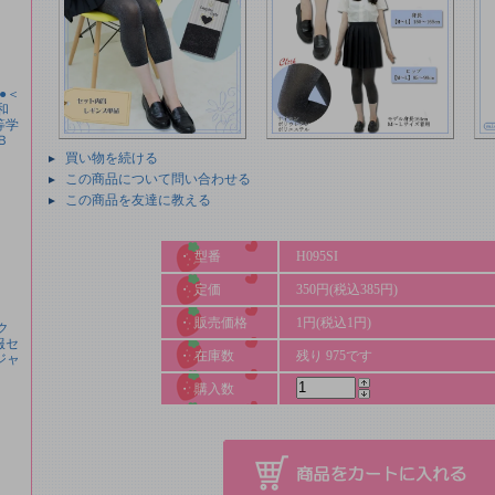
●＜
和
等学
Ｂ
買い物を続ける
この商品について問い合わせる
この商品を友達に教える
・ 型番
H095SI
・ 定価
350円(税込385円)
・ 販売価格
1円(税込1円)
ク
服セ
・ 在庫数
残り 975です
ジャ
・ 購入数